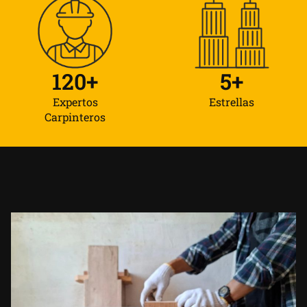
120
+
5
+
Expertos
Estrellas
Carpinteros