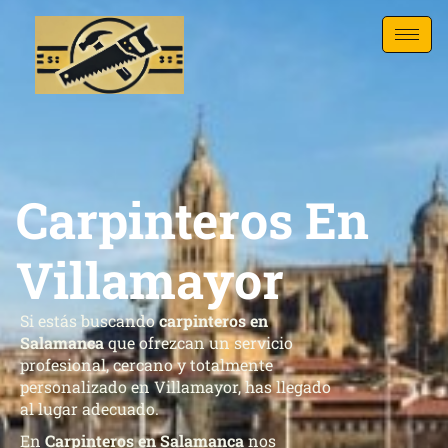
Carpinteros En
Villamayor
Si estás buscando
carpinteros en
Salamanca
que ofrezcan un servicio
profesional, cercano y totalmente
personalizado en Villamayor, has llegado
al lugar adecuado.
En
Carpinteros en Salamanca
nos