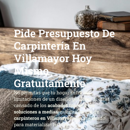
Pide Presupuesto De
Carpintería En
Villamayor Hoy
Mismo
Gratuitamente
No permitas que tu hogar sufra las
limitaciones de un diseño genérico. Si estás
cansado de los
acabados toscos y las
soluciones a medias
, nuestro equipo de
carpinteros en Villamayor
está preparado
para materializar tu idea.