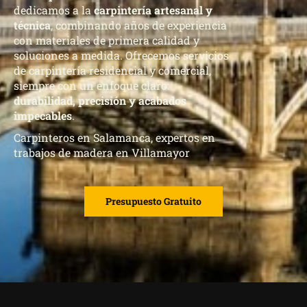
dedicamos a la
carpintería artesanal y
técnica
, combinando años de experiencia
con materiales de primera calidad y
soluciones a medida. Ofrecemos servicios
de carpintería residencial y comercial,
siempre con un enfoque claro:
durabilidad, precisión y acabados
impecables
.
Carpinteros en Salamanca, expertos en
trabajos de madera en Villamayor
Presupuesto Gratuito