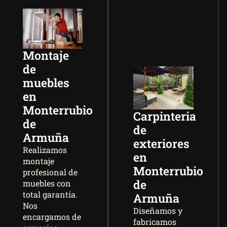
Montaje
de
muebles
en
Monterrubio
Carpinteria
de
de
Armuña
exteriores
Realizamos
en
montaje
Monterrubio
profesional de
de
muebles con
total garantía.
Armuña
Nos
Diseñamos y
encargamos de
fabricamos