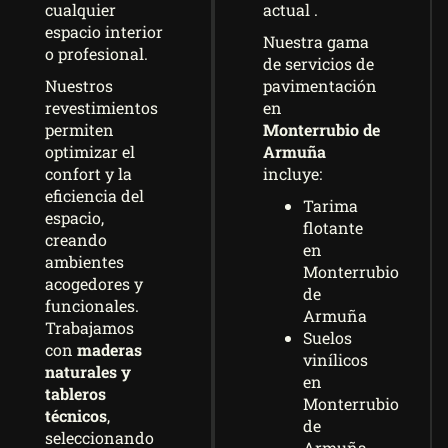
actual .
cualquier
espacio interior
Nuestra gama
o profesional.
de servicios de
pavimentación
Nuestros
en
revestimientos
Monterrubio de
permiten
Armuña
optimizar el
incluye:
confort y la
eficiencia del
Tarima
espacio,
flotante
creando
en
ambientes
Monterrubio
acogedores y
de
funcionales.
Armuña
Trabajamos
Suelos
con
maderas
vinílicos
naturales y
en
tableros
Monterrubio
técnicos
,
de
seleccionando
Armuña