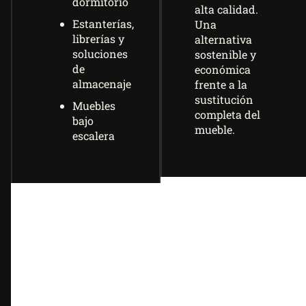
dormitorio
alta calidad.
Estanterías,
Una
librerías y
alternativa
soluciones
sostenible y
de
económica
almacenaje
frente a la
sustitución
Muebles
completa del
bajo
mueble.
escalera