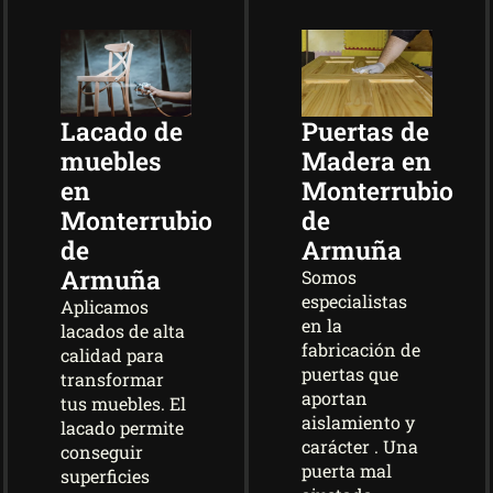
Lacado de
Puertas de
muebles
Madera en
en
Monterrubio
Monterrubio
de
de
Armuña
Armuña
Somos
especialistas
Aplicamos
en la
lacados de alta
fabricación de
calidad para
puertas que
transformar
aportan
tus muebles. El
aislamiento y
lacado permite
carácter . Una
conseguir
puerta mal
superficies