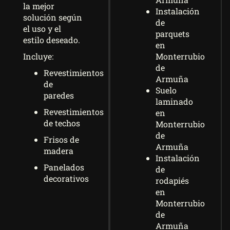
la mejor
Instalación
solución según
de
el uso y el
parquets
estilo deseado.
en
Monterrubio
Incluye:
de
Revestimientos
Armuña
de
Suelo
paredes
laminado
Revestimientos
en
de techos
Monterrubio
de
Frisos de
Armuña
madera
Instalación
Panelados
de
decorativos
rodapiés
en
Monterrubio
de
Armuña