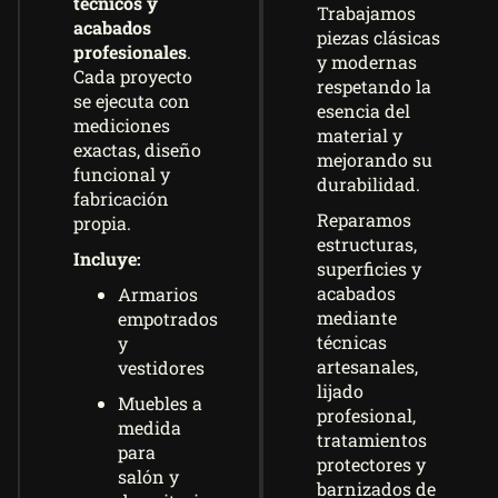
técnicos y
Trabajamos
acabados
piezas clásicas
profesionales
.
y modernas
Cada proyecto
respetando la
se ejecuta con
esencia del
mediciones
material y
exactas, diseño
mejorando su
funcional y
durabilidad.
fabricación
Reparamos
propia.
estructuras,
Incluye:
superficies y
acabados
Armarios
mediante
empotrados
técnicas
y
artesanales,
vestidores
lijado
Muebles a
profesional,
medida
tratamientos
para
protectores y
salón y
barnizados de