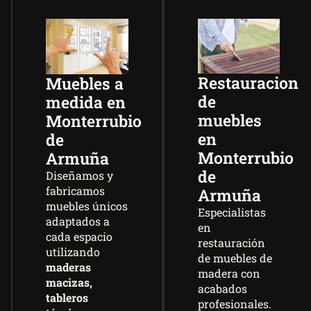
Restauracion
Muebles a
de
medida en
muebles
Monterrubio
en
de
Monterrubio
Armuña
de
Diseñamos y
fabricamos
Armuña
muebles únicos
Especialistas
adaptados a
en
cada espacio
restauración
utilizando
de muebles de
maderas
madera con
macizas,
acabados
tableros
profesionales.