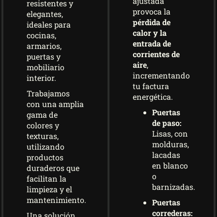
ajustada
resistentes y
provoca la
elegantes,
pérdida de
ideales para
calor y la
cocinas,
entrada de
armarios,
corrientes de
puertas y
aire
,
mobiliario
incrementando
interior.
tu factura
Trabajamos
energética.
con una amplia
Puertas
gama de
de paso:
colores y
Lisas, con
texturas,
molduras,
utilizando
lacadas
productos
en blanco
duraderos que
o
facilitan la
barnizadas.
limpieza y el
mantenimiento.
Puertas
correderas:
Una solución