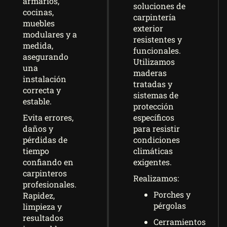
armarios,
soluciones de
cocinas,
carpintería
muebles
exterior
modulares y a
resistentes y
medida,
funcionales.
asegurando
Utilizamos
una
maderas
instalación
tratadas y
correcta y
sistemas de
estable.
protección
específicos
Evita errores,
para resistir
daños y
condiciones
pérdidas de
climáticas
tiempo
exigentes.
confiando en
carpinteros
Realizamos:
profesionales.
Porches y
Rapidez,
pérgolas
limpieza y
resultados
Cerramientos