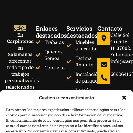
Enlaces
Servicios
Contacto
destacados
destacados
En
Calle Sol
Carpinteros
Oriente
Trabajos
Muebles
en
11, 37002,
a medida
Quienes
Salamanca
Salamanc
Somos
Tarima
ofrecemos
info@car
flotante
todo tipo de
Contacto
trabajos
Instalación
60906416
personalizados
de parquet
relacionados
Lacado
con la
de
Gestionar consentimiento
madera y
muebles
metal con
Para ofrecer las mejores experiencias, utilizamos tecnologías como las
Lacado
materiales de
cookies para almacenar y/o acceder a la información del dispositivo.
de
alta calidad.
El consentimiento de estas tecnologías nos permitirá procesar datos
puertas
como el comportamiento de navegación o las identificaciones únicas
en este sitio. No consentir o retirar el consentimiento, puede afectar