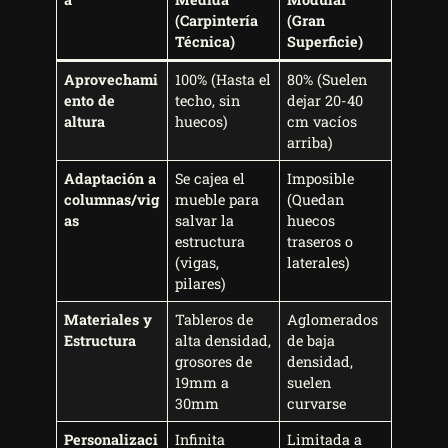
(Carpintería
(Gran
Técnica)
Superficie)
Aprovechami
100% (Hasta el
80% (Suelen
ento de
techo, sin
dejar 20-40
altura
huecos)
cm vacíos
arriba)
Adaptación a
Se cajea el
Imposible
columnas/vig
mueble para
(Quedan
as
salvar la
huecos
estructura
traseros o
(vigas,
laterales)
pilares)
Materiales y
Tableros de
Aglomerados
Estructura
alta densidad,
de baja
grosores de
densidad,
19mm a
suelen
30mm
curvarse
Personalizaci
Infinita
Limitada a