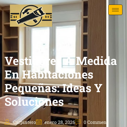
Vestidores A Medida
En Habitaciones
Pequeñas: Ideas Y
Soluciones
Carpintero
enero 28, 2026
0 Comment