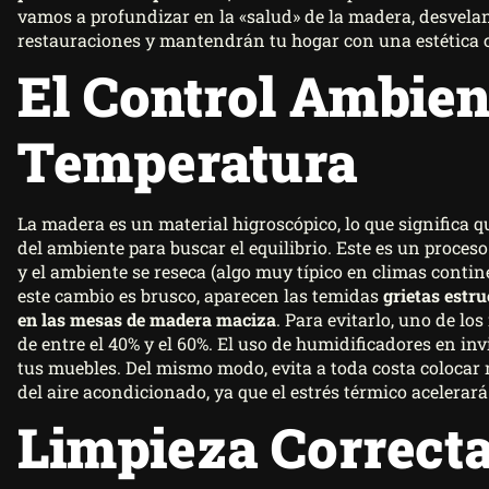
vamos a profundizar en la «salud» de la madera, desvela
restauraciones y mantendrán tu hogar con una estética 
El Control Ambie
Temperatura
La madera es un material higroscópico, lo que significa 
del ambiente para buscar el equilibrio. Este es un proces
y el ambiente se reseca (algo muy típico en climas contin
este cambio es brusco, aparecen las temidas
grietas estru
en las mesas de madera maciza
. Para evitarlo, uno de l
de entre el 40% y el 60%. El uso de humidificadores en inv
tus muebles. Del mismo modo, evita a toda costa colocar m
del aire acondicionado, ya que el estrés térmico acelerar
Limpieza Correct