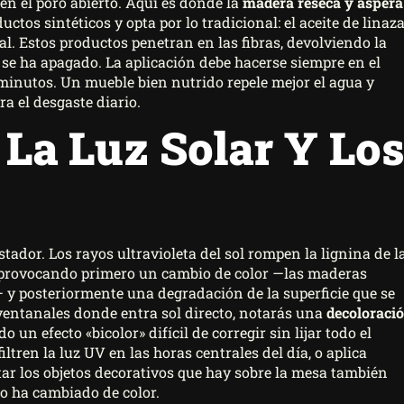
en el poro abierto. Aquí es donde la
madera reseca y áspera
uctos sintéticos y opta por lo tradicional: el aceite de linaza
ural. Estos productos penetran en las fibras, devolviendo la
 se ha apagado. La aplicación debe hacerse siempre en el
 minutos. Un mueble bien nutrido repele mejor el agua y
a el desgaste diario.
 La Luz Solar Y Los
ador. Los rayos ultravioleta del sol rompen la lignina de l
 provocando primero un cambio de color —las maderas
— y posteriormente una degradación de la superficie que se
 ventanales donde entra sol directo, notarás una
decoloraci
do un efecto «bicolor» difícil de corregir sin lijar todo el
iltren la luz UV en las horas centrales del día, o aplica
Rotar los objetos decorativos que hay sobre la mesa también
o ha cambiado de color.