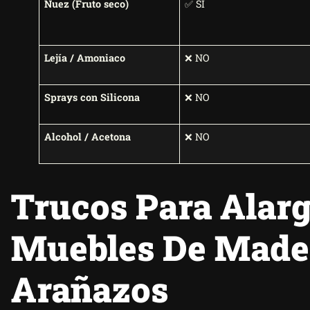
Nuez (Fruto seco)
✅ SÍ
Lejía / Amoniaco
❌ NO
Sprays con Silicona
❌ NO
Alcohol / Acetona
❌ NO
Trucos Para Alarg
Muebles De Mader
Arañazos