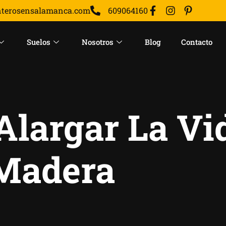
nterosensalamanca.com
609064160
Suelos
Nosotros
Blog
Contacto
Alargar La Vi
Madera