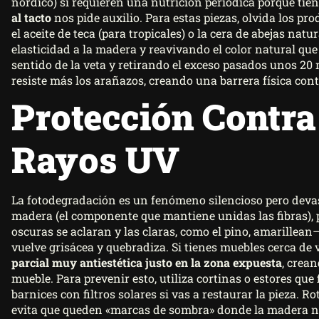
nórdico) sí requieren una nutrición periódica porque tien
al tacto
nos pide auxilio. Para estas piezas, olvida los prod
el aceite de teca (para tropicales) o la cera de abejas nat
elasticidad a la madera y reavivando el color natural que
sentido de la veta y retirando el exceso pasados unos 20
resiste más los arañazos, creando una barrera física contr
Protección Contra
Rayos UV
La fotodegradación es un fenómeno silencioso pero devast
madera (el componente que mantiene unidas las fibras),
oscuras se aclaran y las claras, como el pino, amarillean
vuelve grisácea y quebradiza. Si tienes muebles cerca de
parcial muy antiestética justo en la zona expuesta
, crean
mueble. Para prevenir esto, utiliza cortinas o estores que f
barnices con filtros solares si vas a restaurar la pieza. 
evita que queden «marcas de sombra» donde la madera n