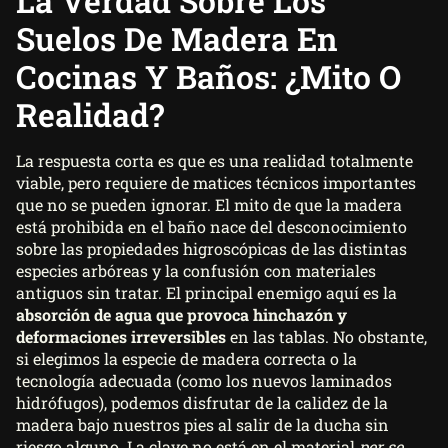
La Verdad Sobre Los
Suelos De Madera En
Cocinas Y Baños: ¿Mito O
Realidad?
La respuesta corta es que es una realidad totalmente
viable, pero requiere de matices técnicos importantes
que no se pueden ignorar. El mito de que la madera
está prohibida en el baño nace del desconocimiento
sobre las propiedades higroscópicas de las distintas
especies arbóreas y la confusión con materiales
antiguos sin tratar. El principal enemigo aquí es la
absorción de agua que provoca hinchazón y
deformaciones irreversibles
en las tablas. No obstante,
si elegimos la especie de madera correcta o la
tecnología adecuada (como los nuevos laminados
hidrófugos), podemos disfrutar de la calidez de la
madera bajo nuestros pies al salir de la ducha sin
riesgo alguno. La clave no está en el material
per se
,