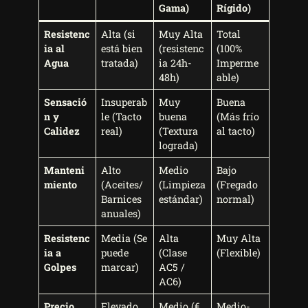
Gama)
Rígido)
Resistenc
Alta (si
Muy Alta
Total
ia al
está bien
(resistenc
(100%
Agua
tratada)
ia 24h-
Imperme
48h)
able)
Sensació
Insuperab
Muy
Buena
n y
le (Tacto
buena
(Más frío
Calidez
real)
(Textura
al tacto)
lograda)
Manteni
Alto
Medio
Bajo
miento
(Aceites/
(Limpieza
(Fregado
Barnices
estándar)
normal)
anuales)
Resistenc
Media (Se
Alta
Muy Alta
ia a
puede
(Clase
(Flexible)
Golpes
marcar)
AC5 /
AC6)
Precio
Elevado
Medio (€
Medio-