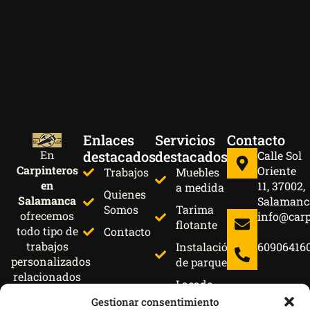
Enlaces
Servicios
Contacto
destacados
destacados
En
Calle Sol
Carpinteros
Oriente
Trabajos
Muebles
en
11, 37002,
a medida
Quienes
Salamanca
Salamanc
Somos
Tarima
ofrecemos
info@car
flotante
todo tipo de
Contacto
trabajos
Instalación
60906416
personalizados
de parquet
relacionados
Lacado
con la
de
Gestionar consentimiento
madera y