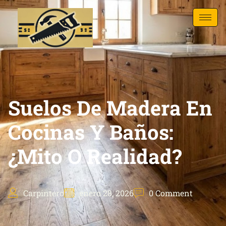
Suelos De Madera En
Cocinas Y Baños:
¿Mito O Realidad?
Carpintero
enero 28, 2026
0 Comment