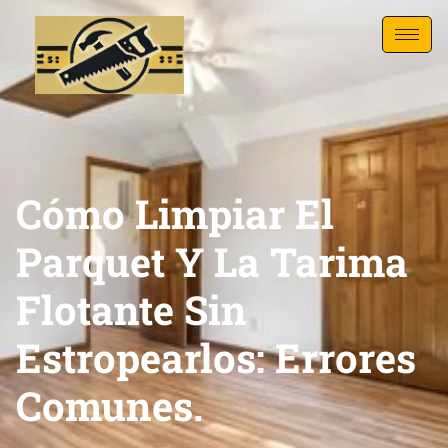
Cómo Limpiar El
Parquet Y La Tarima
Flotante Sin
Estropearlos: Errores
Comunes.