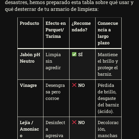
desastres, hemos preparado esta tabla sobre qué usar y
qué desterrar de tu armario de limpieza:
Producto
Efecto en
¿Recome
Consecue
Parquet/
ndado?
ncia a
Tarima
largo
plazo
Jabón pH
Limpia
SÍ
Mantiene
Neutro
sin
el brillo y
agredir
protege el
barniz.
Vinagre
Desengra
NO
Pérdida
sa pero
de brillo,
corroe
desgaste
del barniz
(ácido).
Lejía /
Desinfect
NO
Decolorac
Amoniac
a
ión,
o
agresiva
manchas