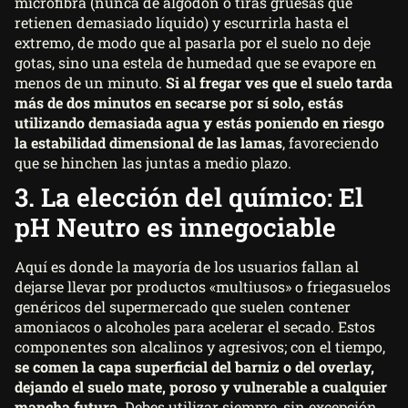
microfibra (nunca de algodón o tiras gruesas que
retienen demasiado líquido) y escurrirla hasta el
extremo, de modo que al pasarla por el suelo no deje
gotas, sino una estela de humedad que se evapore en
menos de un minuto.
Si al fregar ves que el suelo tarda
más de dos minutos en secarse por sí solo, estás
utilizando demasiada agua y estás poniendo en riesgo
la estabilidad dimensional de las lamas
, favoreciendo
que se hinchen las juntas a medio plazo.
3. La elección del químico: El
pH Neutro es innegociable
Aquí es donde la mayoría de los usuarios fallan al
dejarse llevar por productos «multiusos» o friegasuelos
genéricos del supermercado que suelen contener
amoniacos o alcoholes para acelerar el secado. Estos
componentes son alcalinos y agresivos; con el tiempo,
se comen la capa superficial del barniz o del overlay,
dejando el suelo mate, poroso y vulnerable a cualquier
mancha futura
. Debes utilizar siempre, sin excepción,