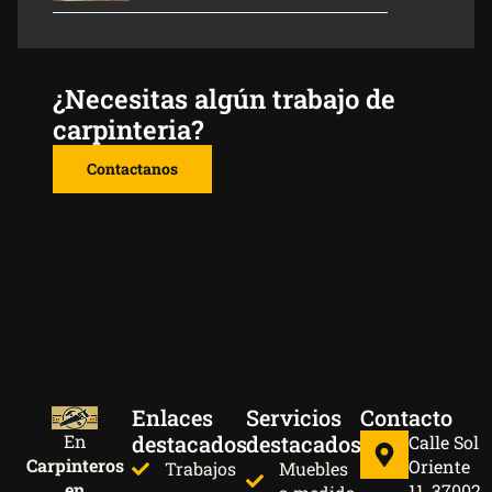
¿Necesitas algún trabajo de
carpinteria?
Contactanos
Enlaces
Servicios
Contacto
destacados
destacados
En
Calle Sol
Carpinteros
Oriente
Trabajos
Muebles
en
11, 37002,