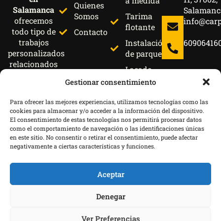
a medida
Quienes
Salamanca
Salamanc
Somos
Tarima
ofrecemos
info@car
flotante
todo tipo de
Contacto
trabajos
Instalación
60906416
personalizados
de parquet
relacionados
Lacado
con la
de
Gestionar consentimiento
madera y
muebles
metal con
Para ofrecer las mejores experiencias, utilizamos tecnologías como las
Lacado
materiales de
cookies para almacenar y/o acceder a la información del dispositivo.
de
alta calidad.
El consentimiento de estas tecnologías nos permitirá procesar datos
puertas
como el comportamiento de navegación o las identificaciones únicas
en este sitio. No consentir o retirar el consentimiento, puede afectar
Montaje
negativamente a ciertas características y funciones.
de
muebles
Aceptar
Restauración
de muebles
Denegar
Política
Politica
Aviso
Descargo
de
de
Legal
de
Ver Preferencias
cookies
privacidad
responsabil