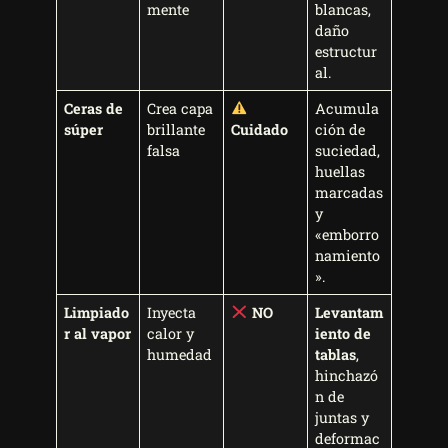
mente
blancas,
daño
estructur
al.
Ceras de
Crea capa
Acumula
súper
brillante
Cuidado
ción de
falsa
suciedad,
huellas
marcadas
y
«emborro
namiento
».
Limpiado
Inyecta
NO
Levantam
r al vapor
calor y
iento de
humedad
tablas
,
hinchazó
n de
juntas y
deformac