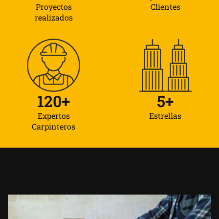
Proyectos
Clientes
realizados
120
+
5
+
Expertos
Estrellas
Carpinteros