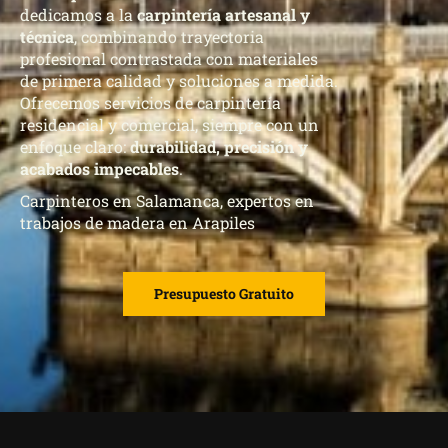
dedicamos a la
carpintería artesanal y
técnica
, combinando trayectoria
profesional contrastada con materiales
de primera calidad y soluciones a medida.
Ofrecemos servicios de carpintería
residencial y comercial, siempre con un
enfoque claro:
durabilidad, precisión y
acabados impecables
.
Carpinteros en Salamanca, expertos en
trabajos de madera en Arapiles
Presupuesto Gratuito