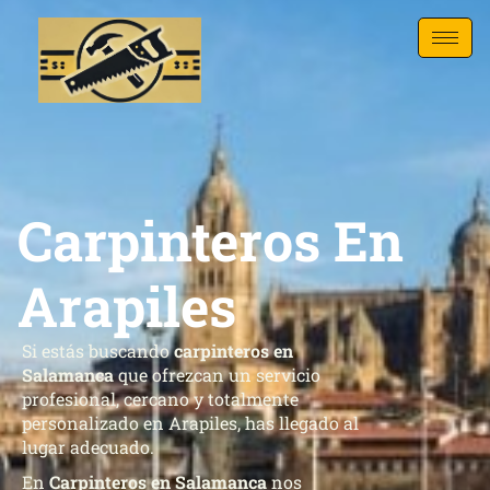
Carpinteros En
Arapiles
Si estás buscando
carpinteros en
Salamanca
que ofrezcan un servicio
profesional, cercano y totalmente
personalizado en Arapiles, has llegado al
lugar adecuado.
En
Carpinteros en Salamanca
nos