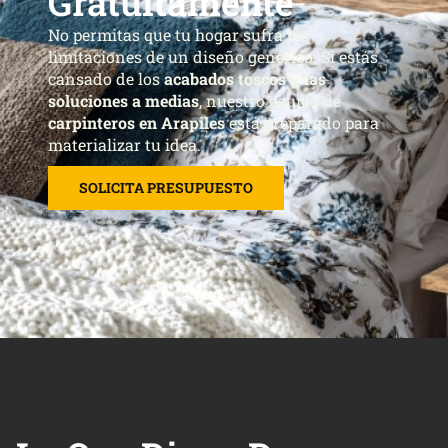
Gratuitamente
No permitas que tu hogar sufra las
limitaciones de un diseño genérico. Si estás
cansado de los
acabados toscos y las
soluciones a medias
, nuestro equipo de
carpinteros en Arapiles
está preparado para
materializar tu idea.
SOLICITA PRESUPUESTO